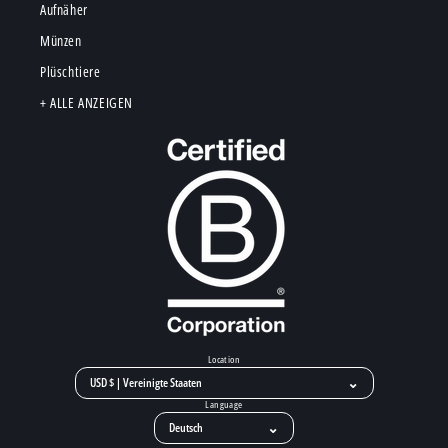
Aufnäher
Münzen
Plüschtiere
+ ALLE ANZEIGEN
Location
⌄
Language
⌄