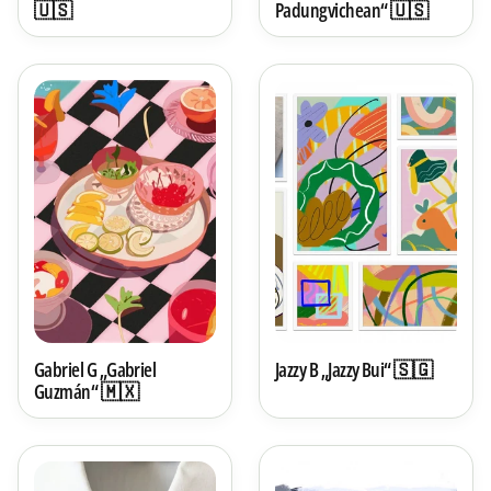
🇺🇸
Padungvichean“ 🇺🇸
Gabriel G „Gabriel
Jazzy B „Jazzy Bui“ 🇸🇬
Guzmán“ 🇲🇽