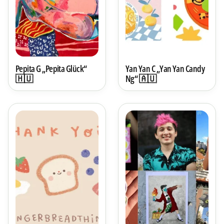
Pepita G „Pepita Glück“
Yan Yan C „Yan Yan Candy
🇭🇺
Ng“ 🇦🇺