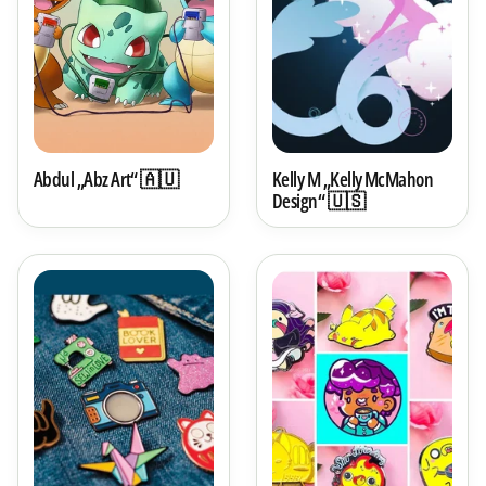
Abdul „Abz Art“ 🇦🇺
Kelly M „Kelly McMahon
Design“ 🇺🇸