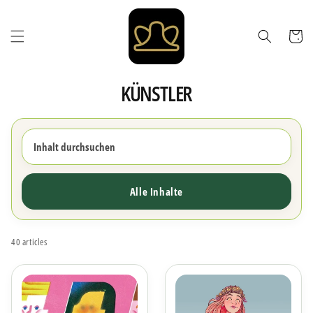
Direkt
zum
Inhalt
Warenkor
KÜNSTLER
Alle Inhalte
40 articles