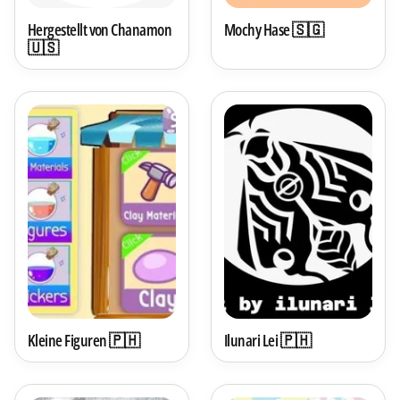
Hergestellt von Chanamon
Mochy Hase 🇸🇬
🇺🇸
Kleine Figuren 🇵🇭
Ilunari Lei 🇵🇭