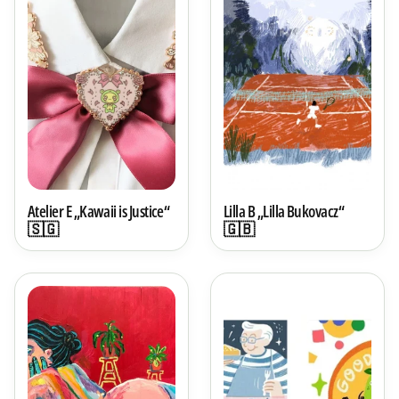
Atelier E „Kawaii is Justice“
Lilla B „Lilla Bukovacz“
🇸🇬
🇬🇧