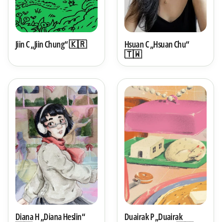
Jiin C „Jiin Chung“ 🇰🇷
Hsuan C „Hsuan Chu“
🇹🇼
Diana H „Diana Heslin“
Duairak P „Duairak