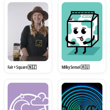
Fair + Square 🇳🇿
Milky Sensei 🇦🇺