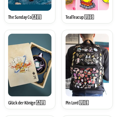
The Sunday Co 🇦🇺
TealTeacup 🇺🇸
Glück der Könige 🇦🇺
Pin Lord 🇺🇸