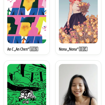
An C „An Chen“ 🇺🇸
Nona „Nona“ 🇩🇪