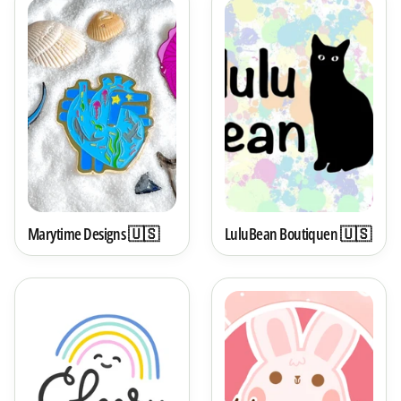
Marytime Designs 🇺🇸
LuluBean Boutiquen 🇺🇸