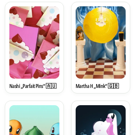
Nashi „Parfait Pins“ 🇦🇺
Martha H „Mink“ 🇬🇧