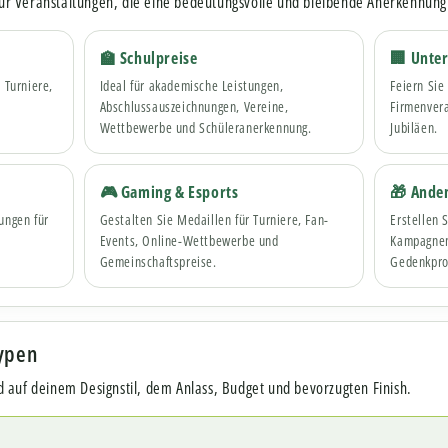
 für Veranstaltungen, die eine bedeutungsvolle und bleibende Anerkennung
🏫 Schulpreise
🏢 Unte
 Turniere,
Ideal für akademische Leistungen,
Feiern Sie
Abschlussauszeichnungen, Vereine,
Firmenvera
Wettbewerbe und Schüleranerkennung.
Jubiläen.
🎮 Gaming & Esports
🎁 Ande
ungen für
Gestalten Sie Medaillen für Turniere, Fan-
Erstellen 
d
Events, Online-Wettbewerbe und
Kampagnen
Gemeinschaftspreise.
Gedenkpro
typen
 auf deinem Designstil, dem Anlass, Budget und bevorzugten Finish.