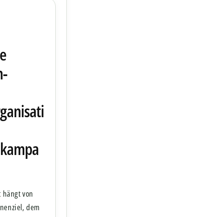
le
n-
ganisati
gskampa
t hängt von
nenziel, dem