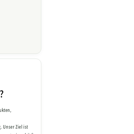
?
ukten,
Unser Ziel ist