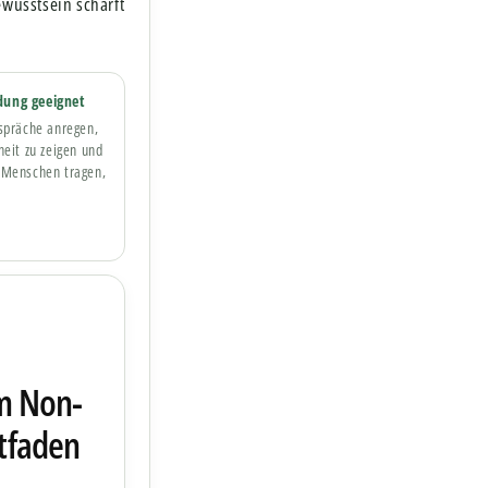
ewusstsein schärft
dung geeignet
spräche anregen,
heit zu zeigen und
 Menschen tragen,
em Non-
itfaden