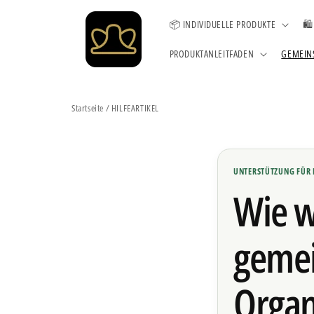
Direkt
zum
📦 INDIVIDUELLE PRODUKTE
🛍
Inhalt
PRODUKTANLEITFADEN
GEMEIN
Startseite
/
HILFEARTIKEL
UNTERSTÜTZUNG FÜR
Wie w
gemei
Organ