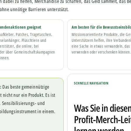
n dabei zu helfen, Merchandise zu schaffen, das Geld sammelt, das B
ohne unnötige Barrieren unterstützt.
pendenaktionen geeignet
Am besten für die Bewusstseinsbil
 Aufkleber, Patches, Tragetaschen,
Missionsorientierte Produkte, die Ge
sselanhänger, Plüschtiere und
Unterstützern helfen, ihre Verbunden
rstützer, die online, bei
eine Sache in etwas verwandeln, das
oder über Gemeinschaftskampagnen
verwenden oder verschenken können.
önnen.
SCHNELLE NAVIGATION
:
Das beste gemeinnützige
 nicht nur ein Produkt. Es ist
, Sensibilisierungs- und
Was Sie in dies
bildungsinstrument in einem.
Profit-Merch-Le
lernen werden