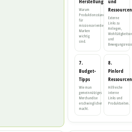
Herstellung
und
Ressource
Warum
Produktionsstandards
Externe
für
Links zu
missionsorientierte
Anliegen,
Marken
Wohltätigkeitso
wichtig
und
sind.
Bewegungsresso
7.
8.
Budget-
Pinlord
Tipps
Ressource
Wie man
Hilfreiche
gemeinnütziges
interne
Merchandise
Links und
erschwinglicher
Produktseiten.
macht.