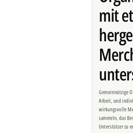
mit e
herge
Merc
unter
Gemeinnützige Or
Arbeit, und indi
wirkungsvolle M
sammeln, das Bew
Unterstützer zu 