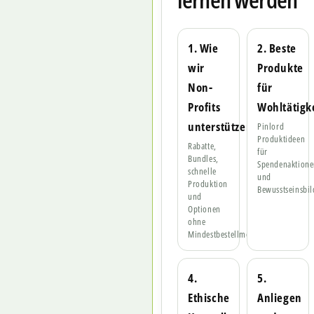
1. Wie
2. Beste
wir
Produkte
Non-
für
Profits
Wohltätigk
unterstützen
Pinlord
Produktideen
Rabatte,
für
Bundles,
Spendenaktion
schnelle
und
Produktion
Bewusstseinsbil
und
Optionen
ohne
Mindestbestellmenge.
4.
5.
Ethische
Anliegen