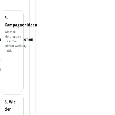
3.
Kampagnenideen
Wie man
Merchandise
eitsorganisationen
für echte
Missionswirkung
nutzt.
en
dung.
6. Wie
der