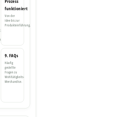
Prozess
n
funktioniert
Von der
Idee bis zur
Produkteinführung.
rganisationen
urcen.
9. FAQs
Häufig
gestellte
n
Fragen zu
Wohltätigkeits-
Merchandise.